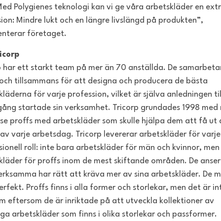
Med Polygienes teknologi kan vi ge våra arbetskläder en ext
ion: Mindre lukt och en längre livslängd på produkten”,
terar företaget.
icorp
p har ett starkt team på mer än 70 anställda. De samarbet
och tillsammans för att designa och producera de bästa
läderna för varje profession, vilket är själva anledningen til
gång startade sin verksamhet. Tricorp grundades 1998 med
rse proffs med arbetskläder som skulle hjälpa dem att få ut 
av varje arbetsdag. Tricorp levererar arbetskläder för varje
sionell roll: inte bara arbetskläder för män och kvinnor, men
kläder för proffs inom de mest skiftande områden. De anser
erksamma har rätt att kräva mer av sina arbetskläder. De 
erfekt. Proffs finns i alla former och storlekar, men det är in
m eftersom de är inriktade på att utveckla kollektioner av
iga arbetskläder som finns i olika storlekar och passformer.