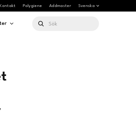
Kontakt
Polygiene
Addmaster
Svenska
ter
t
r