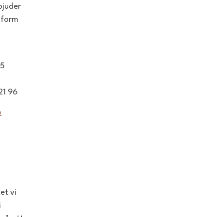
bjuder
t form
75
21 96
b
et vi
i