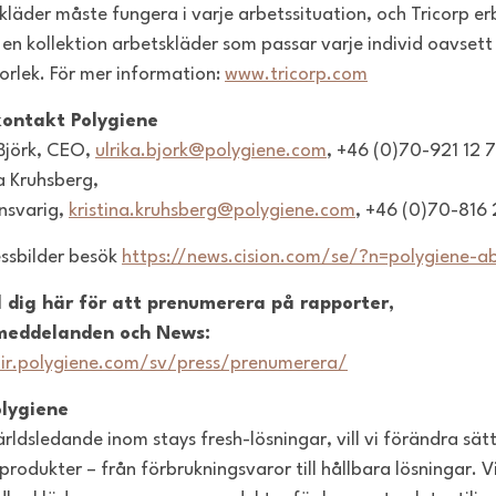
kläder måste fungera i varje arbetssituation, och Tricorp er
 en kollektion arbetskläder som passar varje individ oavset
torlek. För mer information:
www.tricorp.com
kontakt Polygiene
 Björk, CEO,
ulrika.bjork@polygiene.com
,
+46 (0)70-921 12 
na Kruhsberg,
nsvarig,
kristina.kruhsberg@polygiene.com
, +46 (0)70-816 
essbilder besök
https://news.cision.com/se/?n=polygiene-a
 dig här för att prenumerera på rapporter,
meddelanden och News:
/ir.polygiene.com/sv/press/prenumerera/
lygiene
rldsledande inom stays fresh-lösningar, vill vi förändra sätt
produkter – från förbrukningsvaror till hållbara lösningar. V