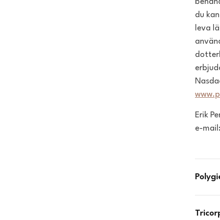
behand
du kan
leva l
använd
dotter
erbjud
Nasdaq
www.p
Erik P
e-mail
Polyg
Trico