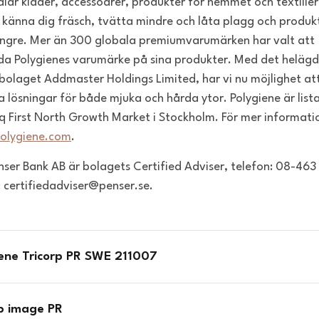
lar kläder, accessoarer, produkter för hemmet och textilier
 känna dig fräsch, tvätta mindre och låta plagg och produk
ängre. Mer än 300 globala premiumvarumärken har valt att
a Polygienes varumärke på sina produkter. Med det heläg
bolaget Addmaster Holdings Limited, har vi nu möjlighet at
a lösningar för både mjuka och hårda ytor. Polygiene är list
 First North Growth Market i Stockholm. För mer informati
olygiene.com
.
enser Bank AB är bolagets Certified Adviser, telefon: 08-463
: certifiedadviser@penser.se.
iene Tricorp PR SWE 211007
rp image PR