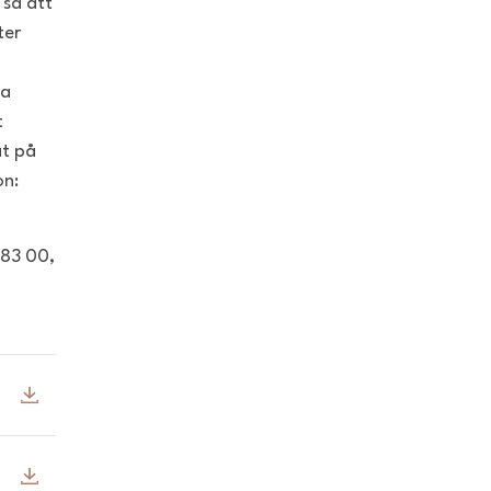
 så att
ter
da
t
at på
on:
 83 00,