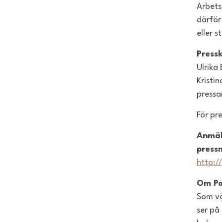
Arbets
därför
eller s
Press
Ulrika
Kristi
pressa
För pr
Anmäl
press
http:/
Om Po
Som vä
ser på 