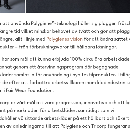
att använda Polygiene®-teknologi håller sig plaggen fräsc
längre tid vilket minskar behovet av tvätt och gör att plag
längre, allt i linje med
Polygienes vision
för att ändra sättet v
dukter – från förbrukningsvaror till hållbara lösningar.
p har som mål att kunna erbjuda 100% cirkulära arbetskläde
annat genom ett återvinningsprogram där begagnade
kläder samlas in för användning i nya textilprodukter. I tillä
r de efter att förbättra arbetsvillkoren inom klädindustrin 
 i Fair Wear Foundation.
icorp är vårt mål att vara progressiva, innovativa och att li
nt på marknaden för arbetskläder, samtidigt som vi
ndahåller välsittande arbetskläder på ett hållbart och säkert
 en av anledningarna till att Polygiene och Tricorp fungerar 