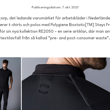
Publiceringsdatum: 7 okt 2021
corp, det ledande varumärket för arbetskläder i Nederländ
erar t-shirts och polos med Polygiene Biostatic[TM] Stays F
 för sin nya kollektion RE2050 – en serie artiklar, där man a
textilavfall från så kallad ”pre- and post-consumer waste”.