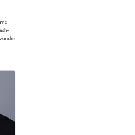
erna
resh-
nvänder