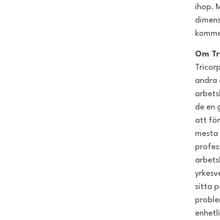
ihop. 
dimens
kommen
Om Tr
Tricor
andra 
arbetsk
de en 
att fö
mesta 
profes
arbets
yrkesv
sitta p
proble
enhetl