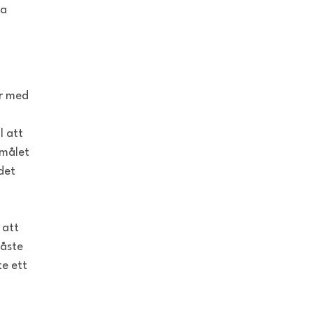
ra
ar med
l att
 målet
det
 att
måste
te ett