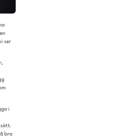
ha
gen
i ser
r,
gg
som
gga i
 sätt.
så bra