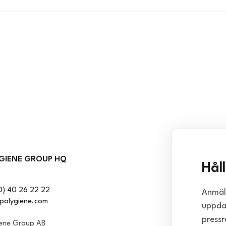
GIENE GROUP HQ
Hål
0) 40 26 22 22
Anmäl 
polygiene.com
uppda
pressr
iene Group AB