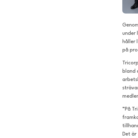
Genom 
under 
håller 
på pro
Tricor
bland 
arbets
sträva
medlem
”På Tr
framka
tillha
Det är