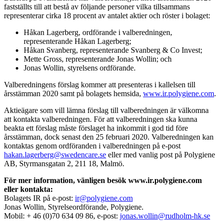
fastställts till att bestå av följande personer vilka tillsammans
representerar cirka 18 procent av antalet aktier och röster i bolaget:
Håkan Lagerberg, ordförande i valberedningen,
representerande Håkan Lagerberg;
Håkan Svanberg, representerande Svanberg & Co Invest;
Mette Gross, representerande Jonas Wollin; och
Jonas Wollin, styrelsens ordförande.
Valberedningens förslag kommer att presenteras i kallelsen till
årsstämman 2020 samt på bolagets hemsida,
www.ir.polygiene.com
.
Aktieägare som vill lämna förslag till valberedningen är välkomna
att kontakta valberedningen. För att valberedningen ska kunna
beakta ett förslag måste förslaget ha inkommit i god tid före
årsstämman, dock senast den 25 februari 2020. Valberedningen kan
kontaktas genom ordföranden i valberedningen på e-post
hakan.lagerberg@swedencare.se
eller med vanlig post på Polygiene
AB, Styrmansgatan 2, 211 18, Malmö.
För mer information, vänligen besök www.ir.polygiene.com
eller kontakta:
Bolagets IR på e-post:
ir@polygiene.com
Jonas Wollin, Styrelseordförande, Polygiene.
Mobil: + 46 (0)70 634 09 86, e-post:
jonas.wollin@rudholm-hk.se