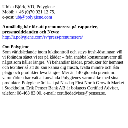
Ulrika Björk, VD, Polygiene.
Mobil: + 46 (0)70 921 12 75,
e-post:
ubj@polygiene.com
Anmäl dig här för att prenumerera på rapporter,
pressmeddelanden och News:
http://ir.polygiene.com/sv/press/prenumerera/
Om Polygien
e
Som världsledande inom luktkontroll och stays fresh-lösningar, vill
vi förändra sättet vi ser på kläder – från snabba konsumentvaror till
något som håller längre. Vi behandlar kläder, produkter för hemmet
och textilier så att du kan känna dig fräsch, tvätta mindre och låta
plagg och produkter leva längre. Mer än 140 globala premium-
varumärken har valt att använda Polygienes varumärke med sina
produkter. Polygiene är listat på Nasdaq First North Growth Market
i Stockholm. Erik Penser Bank AB är bolagets Certified Adviser,
telefon: 08-463 83 00, e-mail: certifiedadviser@penser.se.