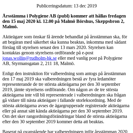
Publiceringsdatum: 13 dec 2019
Årsstämma i Polygiene AB (publ) kommer att hållas fredagen
den 15 maj 2020 kl. 12.00 på Malmö Börshus, Skeppsbron 2,
Malmö.
Aktieägare som önskar få ärende behandlat på årsstämman ska, för
att begäran med säkerhet ska kunna beaktas, inkomma med sådant
förslag till styrelsen senast den 13 mars 2020. Styrelsen kan
kontaktas genom styrelsens ordförande på e-post
jonas.wollin@rudholm-hk.se
eller med vanlig post på Polygiene
AB, Styrmansgatan 2, 211 18, Malmö.
Enligt den instruktion för valberedning som antogs på årsstämman
den 17 maj 2019 ska valberedningen bestå av fyra ledamöter
representerande de tre största aktieägarna per den 30 september
2019, jämte styrelsens ordförande. Om någon av de tre största
aktieägarna inte vill bli representerade i valberedningen ska frågan
gå vidare till nästa aktieägare i fallande storleksordning. Med de
största aktieägarna avses de ägargrupperade registrerade aktieägarna
eller på annat sätt kända aktieägarna per den 30 september 2019.
Om det sker rangordningsförändringar bland de största aktieägarna
efter den 30 september 2019 kommer detta att beaktas.
Baserat på ovanstående har valberedningen inför årsstämman 2020