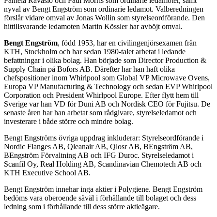
Pamela Ravasio och Paul Morris som ordinarie ledamöter, samt
nyval av Bengt Engström som ordinarie ledamot. Valberedningen
förslår vidare omval av Jonas Wollin som styrelseordförande. Den
hittillsvarande ledamoten Martin Kössler har avböjt omval.
Bengt Engström
, född 1953, har en civilingenjörsexamen från
KTH, Stockholm och har sedan 1980-talet arbetat i ledande
befattningar i olika bolag. Han började som Director Production &
Supply Chain på Bofors AB. Därefter har han haft olika
chefspositioner inom Whirlpool som Global VP Microwave Ovens,
Europa VP Manufacturing & Technology och sedan EVP Whirlpool
Corporation och President Whirlpool Europe. Efter flytt hem till
Sverige var han VD för Duni AB och Nordisk CEO för Fujitsu. De
senaste åren har han arbetat som rådgivare, styrelseledamot och
investerare i både större och mindre bolag.
Bengt Engströms övriga uppdrag inkluderar: Styrelseordförande i
Nordic Flanges AB, Qleanair AB, Qlosr AB, BEngström AB,
BEngström Förvaltning AB och IFG Duroc.
Styrelseledamot i
Scanfil Oy, Real Holding AB, Scandinavian Chemotech AB och
KTH Executive School AB.
Bengt Engström innehar inga aktier i Polygiene. Bengt Engström
bedöms vara oberoende såväl i förhållande till bolaget och dess
ledning som i förhållande till dess större aktieägare.