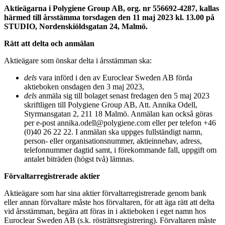
Aktieägarna i Polygiene Group AB, org. nr 556692-4287, kallas
härmed till årsstämma torsdagen den 11 maj 2023 kl. 13.00 på
STUDIO, Nordenskiöldsgatan 24, Malmö.
Rätt att delta och anmälan
Aktieägare som önskar delta i årsstämman ska:
dels
vara införd i den av Euroclear Sweden AB förda
aktieboken onsdagen den 3 maj 2023,
dels
anmäla sig till bolaget senast fredagen den 5 maj 2023
skriftligen till Polygiene Group AB, Att. Annika Odell,
Styrmansgatan 2, 211 18 Malmö. Anmälan kan också göras
per e-post annika.odell@polygiene.com eller per telefon +46
(0)40 26 22 22. I anmälan ska uppges fullständigt namn,
person- eller organisationsnummer, aktieinnehav, adress,
telefonnummer dagtid samt, i förekommande fall, uppgift om
antalet biträden (högst två) lämnas.
Förvaltarregistrerade aktier
Aktieägare som har sina aktier förvaltarregistrerade genom bank
eller annan förvaltare måste hos förvaltaren, för att äga rätt att delta
vid årsstämman, begära att föras in i aktieboken i eget namn hos
Euroclear Sweden AB (s.k. rösträttsregistrering). Förvaltaren måste