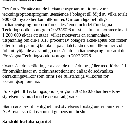
Det finns för närvarande incitamentsprogram i form av tre
teckningsoptionsprogram utestående i bolaget till följd av vilka totalt
900 000 nya aktier kan tillkomma. Om samtliga befintliga
incitamentsprogram som finns utestående och det föreslagna
Teckningsoptionsprogram 2023/2026
utnyttjas fullt ut kommer totalt
1 200 000 aktier att utges, vilket motsvarar en sammanlagd
utspädning om cirka 3,18 procent av bolagets aktiekapital och röster
efter full utspädning beräknat på antalet aktier som tillkommer vid
fullt utnyttjande av samtliga utestående incitamentsprogram samt det
föreslagna Teckningsoptionsprogram 2023/2026.
Ovanstående beräkningar avseende utspädning gäller med förbehåll
för omräkningar av teckningsoptionerna enligt de sedvanliga
omräkningsvillkor som finns i de fullständiga villkoren för
teckningsoptionerna.
Förslaget till Teckningsoptionsprogram 2023/2026
har beretts av
styrelsen i samråd med externa rådgivare.
Stämmans beslut i enlighet med styrelsens förslag under punkterna
A-B ovan ska fattas som ett gemensamt beslut.
Särskild beslutsmajoritet