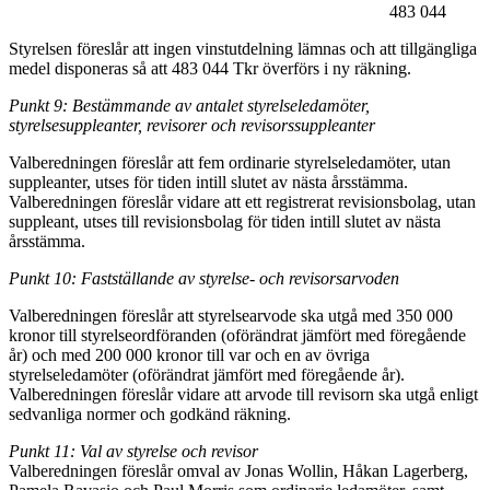
483 044
Styrelsen föreslår att ingen vinstutdelning lämnas och att tillgängliga
medel disponeras så att 483 044 Tkr överförs i ny räkning.
Punkt 9: Bestämmande av antalet styrelseledamöter,
styrelsesuppleanter, revisorer och revisorssuppleanter
Valberedningen föreslår att fem ordinarie styrelseledamöter, utan
suppleanter, utses för tiden intill slutet av nästa årsstämma.
Valberedningen föreslår vidare att ett registrerat revisionsbolag, utan
suppleant, utses till revisionsbolag för tiden intill slutet av nästa
årsstämma.
Punkt 10: Fastställande av styrelse- och revisorsarvoden
Valberedningen föreslår att styrelsearvode ska utgå med 350 000
kronor till styrelseordföranden (oförändrat jämfört med föregående
år) och med 200 000 kronor till var och en av övriga
styrelseledamöter (oförändrat jämfört med föregående år).
Valberedningen föreslår vidare att arvode till revisorn ska utgå enligt
sedvanliga normer och godkänd räkning.
Punkt 11: Val av styrelse och revisor
Valberedningen föreslår omval av Jonas Wollin, Håkan Lagerberg,