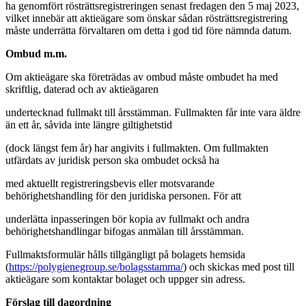
ha genomfört rösträttsregistreringen senast fredagen den 5 maj 2023,
vilket innebär att aktieägare som önskar sådan rösträttsregistrering
måste underrätta förvaltaren om detta i god tid före nämnda datum.
Ombud m.m.
Om aktieägare ska företrädas av ombud måste ombudet ha med
skriftlig, daterad och av aktieägaren
undertecknad fullmakt till årsstämman. Fullmakten får inte vara äldre
än ett år, såvida inte längre giltighetstid
(dock längst fem år) har angivits i fullmakten. Om fullmakten
utfärdats av juridisk person ska ombudet också ha
med aktuellt registreringsbevis eller motsvarande
behörighetshandling för den juridiska personen. För att
underlätta inpasseringen bör kopia av fullmakt och andra
behörighetshandlingar bifogas anmälan till årsstämman.
Fullmaktsformulär hålls tillgängligt på bolagets hemsida
(
https://polygienegroup.se/bolagsstamma/
) och skickas med post till
aktieägare som kontaktar bolaget och uppger sin adress.
Förslag till dagordning