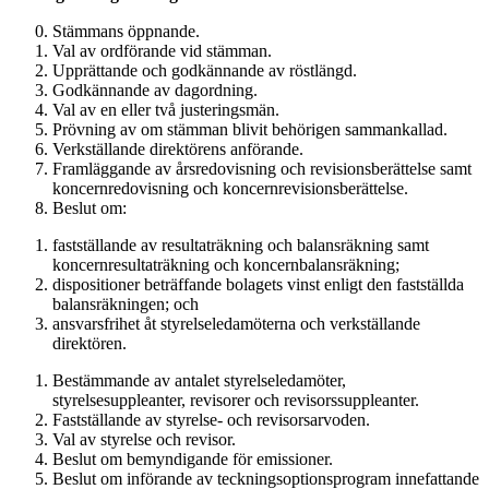
Stämmans öppnande.
Val av ordförande vid stämman.
Upprättande och godkännande av röstlängd.
Godkännande av dagordning.
Val av en eller två justeringsmän.
Prövning av om stämman blivit behörigen sammankallad.
Verkställande direktörens anförande.
Framläggande av årsredovisning och revisionsberättelse samt
koncernredovisning och koncernrevisionsberättelse.
Beslut om:
fastställande av resultaträkning och balansräkning samt
koncernresultaträkning och koncernbalansräkning;
dispositioner beträffande bolagets vinst enligt den fastställda
balansräkningen; och
ansvarsfrihet åt styrelseledamöterna och verkställande
direktören.
Bestämmande av antalet styrelseledamöter,
styrelsesuppleanter, revisorer och revisorssuppleanter.
Fastställande av styrelse- och revisorsarvoden.
Val av styrelse och revisor.
Beslut om bemyndigande för emissioner.
Beslut om införande av teckningsoptionsprogram innefattande