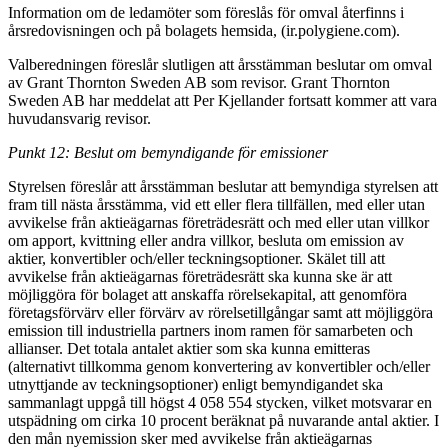
Information om de ledamöter som föreslås för omval återfinns i
årsredovisningen och på bolagets hemsida, (ir.polygiene.com).
Valberedningen föreslår slutligen att årsstämman beslutar om omval
av Grant Thornton Sweden AB som revisor. Grant Thornton
Sweden AB har meddelat att Per Kjellander fortsatt kommer att vara
huvudansvarig revisor.
Punkt
12: Beslut om bemyndigande för emissioner
Styrelsen föreslår att årsstämman beslutar att bemyndiga styrelsen att
fram till nästa årsstämma, vid ett eller flera tillfällen, med eller utan
avvikelse från aktieägarnas företrädesrätt och med eller utan villkor
om apport, kvittning eller andra villkor, besluta om emission av
aktier, konvertibler och/eller teckningsoptioner. Skälet till att
avvikelse från aktieägarnas företrädesrätt ska kunna ske är att
möjliggöra för bolaget att anskaffa rörelsekapital, att genomföra
företagsförvärv eller förvärv av rörelsetillgångar samt att möjliggöra
emission till industriella partners inom ramen för samarbeten och
allianser. Det totala antalet aktier som ska kunna emitteras
(alternativt tillkomma genom konvertering av konvertibler och/eller
utnyttjande av teckningsoptioner) enligt bemyndigandet ska
sammanlagt uppgå till högst 4 058 554 stycken, vilket motsvarar en
utspädning om cirka 10 procent beräknat på nuvarande antal aktier. I
den mån nyemission sker med avvikelse från aktieägarnas