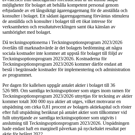
möjligheter för bolaget att behålla kompetent personal genom
erbjudande av ett långsiktigt ägarengagemang för de anställda och
konsulter i bolaget. Ett sådant ägarengagemang förväntas stimulera
de anställda och konsulter i bolaget till ett ökat intresse för
verksamheten och resultatutvecklingen samt öka känslan av
samhörighet med bolaget.
Då teckningsoptionerna i Teckningsoptionsprogram 2023/2026
överlåts till marknadsvärde är det bolagets bedömning att några
sociala kostnader inte kommer att uppstå för bolaget till följd av
Teckningsoptionsprogram 2023/2026. Kostnaderna för
Teckningsoptionsprogram 2023/2026
kommer därför endast att
bestå i begränsade kostnader för implementering och administration
av programmet.
Per dagen för kallelsen uppgår antalet aktier i bolaget till 36
526 989. Om samtliga teckningsoptioner som utges inom ramen för
Teckningsoptionsprogram 2023/2026
utnyttjas för teckning av aktier
kommer totalt 300 000 nya aktier att utges, vilket motsvarar en
utspädning om cirka 0,81 procent av bolagets aktiekapital och röster
efter full utspädning beräknat på antalet aktier som tillkommer vid
fullt utnyttjande av samtliga teckningsoptioner som utgivits i
anslutning till Teckningsoptionsprogram 2023/2026. Utspädningen
hade endast haft en marginell påverkan på nyckeltalet resultat per
aktie för helåret 2022.