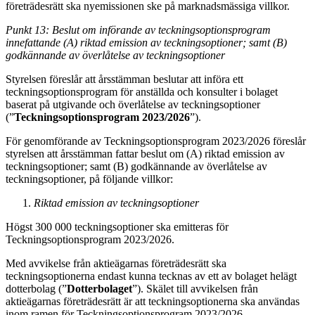
företrädesrätt ska nyemissionen ske på marknadsmässiga villkor.
Punkt 13: Beslut om införande av teckningsoptionsprogram
innefattande (A) riktad emission av teckningsoptioner; samt (B)
godkännande av överlåtelse av teckningsoptioner
Styrelsen föreslår att årsstämman beslutar att införa ett
teckningsoptionsprogram för anställda och konsulter i bolaget
baserat på utgivande och överlåtelse av teckningsoptioner
(”
Teckningsoptionsprogram 2023/2026
”).
För genomförande av Teckningsoptionsprogram 2023/2026
föreslår
styrelsen att årsstämman fattar beslut om (A) riktad emission av
teckningsoptioner; samt (B) godkännande av överlåtelse av
teckningsoptioner, på följande villkor:
Riktad emission av teckningsoptioner
Högst 300 000 teckningsoptioner ska emitteras för
Teckningsoptionsprogram 2023/2026.
Med avvikelse från aktieägarnas företrädesrätt ska
teckningsoptionerna endast kunna tecknas av ett av bolaget helägt
dotterbolag (”
Dotterbolaget
”). Skälet till avvikelsen från
aktieägarnas företrädesrätt är att teckningsoptionerna ska användas
inom ramen för Teckningsoptionsprogram 2023/2026.