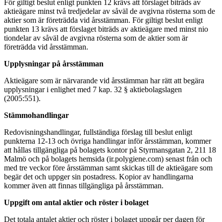
För giltigt beslut enligt punkten 12 krävs att förslaget biträds av
aktieägare minst två tredjedelar av såväl de avgivna rösterna som de
aktier som är företrädda vid årsstämman. För giltigt beslut enligt
punkten 13 krävs att förslaget biträds av aktieägare med minst nio
tiondelar av såväl de avgivna rösterna som de aktier som är
företrädda vid årsstämman.
Upplysningar på årsstämman
Aktieägare som är närvarande vid årsstämman har rätt att begära
upplysningar i enlighet med 7 kap. 32 § aktiebolagslagen
(2005:551).
Stämmohandlingar
Redovisningshandlingar, fullständiga förslag till beslut enligt
punkterna 12-13 och övriga handlingar inför årsstämman, kommer
att hållas tillgängliga på bolagets kontor på Styrmansgatan 2, 211 18
Malmö och på bolagets hemsida (ir.polygiene.com) senast från och
med tre veckor före årsstämman samt skickas till de aktieägare som
begär det och uppger sin postadress. Kopior av handlingarna
kommer även att finnas tillgängliga på årsstämman.
Uppgift om antal aktier och röster i bolaget
Det totala antalet aktier och röster i bolaget uppgår per dagen för