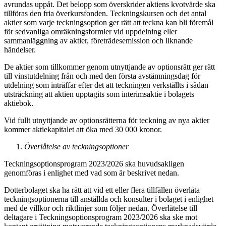
avrundas uppåt. Det belopp som överskrider aktiens kvotvärde ska
tillföras den fria överkursfonden. Teckningskursen och det antal
aktier som varje teckningsoption ger rätt att teckna kan bli föremål
för sedvanliga omräkningsformler vid uppdelning eller
sammanläggning av aktier, företrädesemission och liknande
händelser.
De aktier som tillkommer genom utnyttjande av optionsrätt ger rätt
till vinstutdelning från och med den första avstämningsdag för
utdelning som inträffar efter det att teckningen verkställts i sådan
utsträckning att aktien upptagits som interimsaktie i bolagets
aktiebok.
Vid fullt utnyttjande av optionsrätterna för teckning av nya aktier
kommer aktiekapitalet att öka med 30 000 kronor.
Överlåtelse av teckningsoptioner
Teckningsoptionsprogram 2023/2026
ska huvudsakligen
genomföras i enlighet med vad som är beskrivet nedan.
Dotterbolaget ska ha rätt att vid ett eller flera tillfällen överlåta
teckningsoptionerna till anställda och konsulter i bolaget i enlighet
med de villkor och riktlinjer som följer nedan. Överlåtelse till
deltagare i Teckningsoptionsprogram 2023/2026
ska ske mot