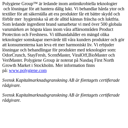
Polygiene Group™ är ledande inom antimikrobiella teknologier
och lösningar för att hantera dålig lukt. Vi behandlar hårda ytor och
textilier för att
säkerställa att era produkter får ett bättre skydd och
förblir mer
hygieniska så att de alltid kännas fräscha och luktfria.
Som ledande ingredient brand samarbetar vi med över 500 globala
varumärken av högsta klass inom våra affärsområden Product
Protection
och Freshness. Vi tillhandahåller en mängd olika
teknologier som
skapar mervärde till våra kunders produkter och gör
att konsumenterna kan leva ett mer harmoniskt liv.
Vi erbjuder
lösningar och behandlingar för produkter med teknologier
som:
OdorCrunch, StayFresh, ScentMaster, ViralOff,
BioMaster och
VeriMaster. Polygiene Group är noterat på
Nasdaq First North
Growth Market i Stockholm.
Mer information finns
på:
www.polygiene.com
Svensk Kapitalmarknadsgranskning AB
är företagets certifierade
rådgivare.
Svensk Kapitalmarknadsgranskning AB
är företagets certifierade
rådgivare.