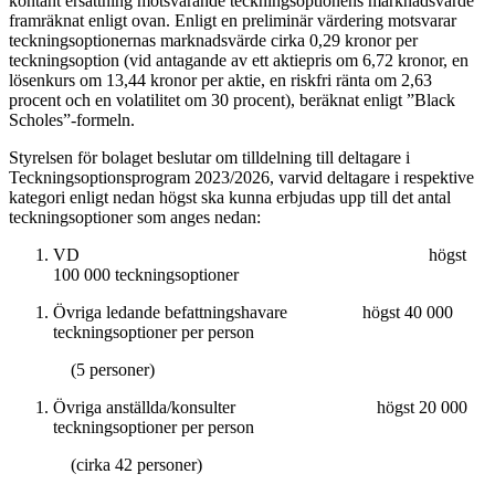
kontant ersättning motsvarande teckningsoptionens marknadsvärde
framräknat enligt ovan. Enligt en preliminär värdering motsvarar
teckningsoptionernas marknadsvärde cirka 0,29 kronor per
teckningsoption (vid antagande av ett aktiepris om 6,72 kronor, en
lösenkurs om 13,44 kronor per aktie, en riskfri ränta om 2,63
procent och en volatilitet om 30 procent), beräknat enligt ”Black
Scholes”-formeln.
Styrelsen för bolaget beslutar om tilldelning till deltagare i
Teckningsoptionsprogram 2023/2026, varvid deltagare i respektive
kategori enligt nedan högst ska kunna erbjudas upp till det antal
teckningsoptioner som anges nedan:
VD högst
100 000
teckningsoptioner
Övriga ledande befattningshavare högst
40 000
teckningsoptioner per person
(
5
personer)
Övriga anställda/konsulter högst
20 000
teckningsoptioner per person
(cirka
42
personer)