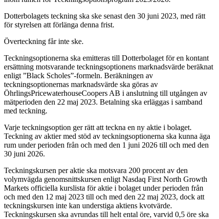
Dotterbolagets teckning ska ske senast den 30 juni 2023, med rätt
för styrelsen att förlänga denna frist.
Överteckning får inte ske.
Teckningsoptionerna ska emitteras till Dotterbolaget för en kontant
ersättning motsvarande teckningsoptionens marknadsvärde beräknat
enligt ”Black Scholes”-formeln. Beräkningen av
teckningsoptionernas marknadsvärde ska göras av
ÖhrlingsPricewaterhouseCoopers AB i anslutning till utgången av
mätperioden den 22 maj 2023. Betalning ska erläggas i samband
med teckning.
Varje teckningsoption ger rätt att teckna en ny aktie i bolaget.
Teckning av aktier med stöd av teckningsoptionerna ska kunna äga
rum under perioden från och med den 1 juni 2026 till och med den
30 juni 2026.
Teckningskursen per aktie ska motsvara 200 procent av den
volymvägda genomsnittskursen enligt Nasdaq First North Growth
Markets officiella kurslista för aktie i bolaget under perioden från
och med den 12 maj 2023 till och med den 22 maj 2023, dock att
teckningskursen inte kan understiga aktiens kvotvärde.
Teckningskursen ska avrundas till helt ental öre, varvid 0,5 öre ska