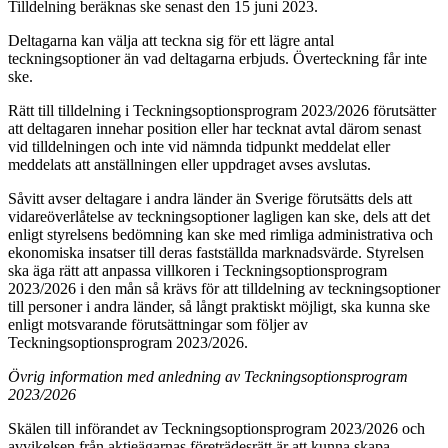
Tilldelning beräknas ske senast den 15 juni 2023.
Deltagarna kan välja att teckna sig för ett lägre antal
teckningsoptioner än vad deltagarna erbjuds. Överteckning får inte
ske.
Rätt till tilldelning i Teckningsoptionsprogram 2023/2026
förutsätter
att deltagaren innehar position eller har tecknat avtal därom senast
vid tilldelningen och inte vid nämnda tidpunkt meddelat eller
meddelats att anställningen eller uppdraget avses avslutas.
Såvitt avser deltagare i andra länder än Sverige förutsätts dels att
vidareöverlåtelse av teckningsoptioner lagligen kan ske, dels att det
enligt styrelsens bedömning kan ske med rimliga administrativa och
ekonomiska insatser till deras fastställda marknadsvärde. Styrelsen
ska äga rätt att anpassa villkoren i Teckningsoptionsprogram
2023/2026
i den mån så krävs för att tilldelning av teckningsoptioner
till personer i andra länder, så långt praktiskt möjligt, ska kunna ske
enligt motsvarande förutsättningar som följer av
Teckningsoptionsprogram 2023/2026.
Övrig information med anledning av Teckningsoptionsprogram
2023/2026
Skälen till införandet av Teckningsoptionsprogram 2023/2026
och
avvikelsen från aktieägarnas företrädesrätt är att kunna skapa