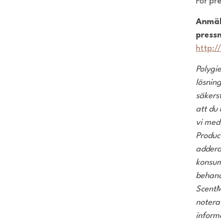
För pr
Anmäl
press
http:/
Polygi
lösning
säkers
att
du 
vi med
Produc
adderar
konsum
behand
ScentM
notera
inform