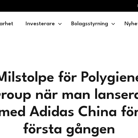
arhet
Investerare
Bolagsstyrning
Nyhe
Milstolpe för Polygien
roup när man lanser
med Adidas China fö
första gången