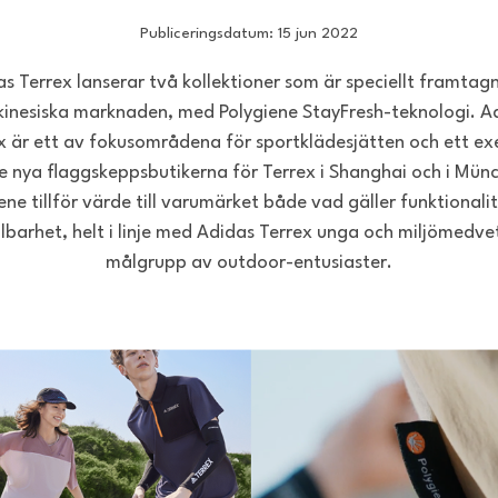
Publiceringsdatum: 15 jun 2022
s Terrex lanserar två kollektioner som är speciellt framtag
kinesiska marknaden, med Polygiene StayFresh-teknologi. A
x är ett av fokusområdena för sportklädesjätten och ett e
e nya flaggskeppsbutikerna för Terrex i Shanghai och i Mün
ene tillför värde till varumärket både vad gäller funktionali
llbarhet, helt i linje med Adidas Terrex unga och miljömedve
målgrupp av outdoor-entusiaster.