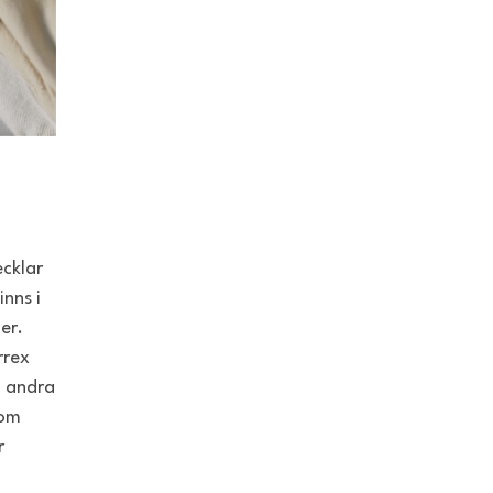
ecklar
nns i
er.
rrex
h andra
nom
r