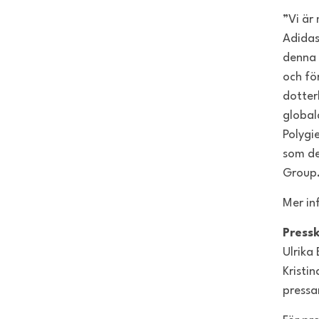
”Vi är
Adidas
denna 
och fö
dotter
global
Polygi
som de
Group
Mer in
Press
Ulrika 
Kristi
pressa