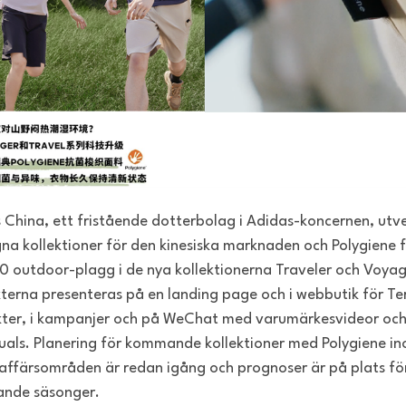
 China, ett fristående dotterbolag i Adidas-koncernen, utv
gna kollektioner för den kinesiska marknaden och Polygiene fi
20 outdoor-plagg i de nya kollektionerna Traveler och Voyag
terna presenteras på en landing page och i webbutik för Te
ter, i kampanjer och på WeChat med varumärkesvideor oc
suals. Planering för kommande kollektioner med Polygiene i
affärsområden är redan igång och prognoser är på plats fö
nde säsonger.