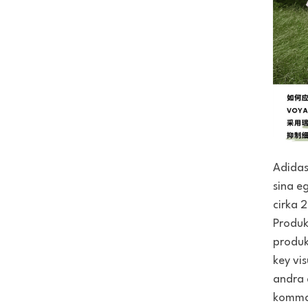
Adidas
sina e
cirka 
Produk
produk
key vi
andra 
komma