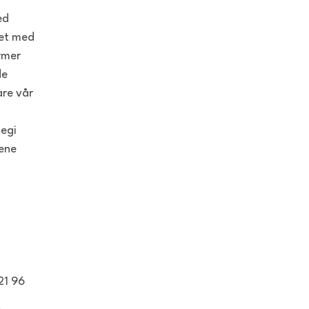
ed
tet med
ymer
de
are vår
tegi
iene
21 96