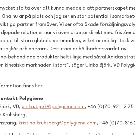
 mycket stolta över att kunna meddela att partnerskapet m
 Kina nu är på plats och jag ser en stor potential i samarbe
viktiga partner framöver. Vi ser ofta ökade försäljningsvol
rdjupade relationer när vi även arbetar direkt med friståen
bolag till stora globala varumärken, vilket är möjligt tack v
a säljkår och närvaro. Dessutom är hållbarhetsvärdet av
ene-behandlade produkter helt i linje med såväl Adidas stra
n kinesiska marknaden i stort”, säger Ulrika Björk, VD Polyg
.
formation finns
här
kontakt Polygiene
Björk, VD,
ulrika.bjork@polygiene.com
,
+46 (0)70-921 12 75
na Kruhsberg,
nsvarig,
kristina.kruhsberg@polygiene.com
, +46 (0)70-816 