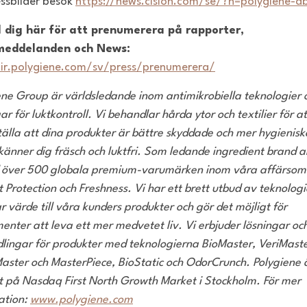
essbilder besök
https://news.cision.com/se/?n=polygiene-a
 dig här för att prenumerera på rapporter,
meddelanden och News:
/ir.polygiene.com/sv/press/prenumerera/
ene Group är världsledande inom antimikrobiell
a
tekn
ologier
ar för luktkontroll. Vi behandlar hårda ytor och textilier
för at
tälla att
di
na
produkter är bättre skyddade och mer hygienisk
känner dig
fräsch och luktfri. Som
ledande ingredient brand
a
 över 500 globala premium-varumärken inom våra affärso
t Protection och Freshness. Vi
har
ett brett utbud av tekn
ologi
 värde till
våra kunders produkter och gör det möjligt för
enter att leva ett mer medvetet liv. Vi erbjuder lösningar oc
lingar för produkter
med teknologierna
BioMaster, VeriMaste
aster och MasterPiece, BioStatic och OdorCrunch. Polygiene 
t på Nasdaq First North Growth Market i Stockholm. För mer
ation:
www.polygiene.com