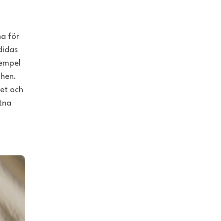
na för
didas
xempel
chen.
tet och
tna