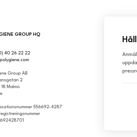
GIENE GROUP HQ
Hål
0) 40 26 22 22
Anmäl 
polygiene.com
uppda
pressr
iene Group AB
ansgatan 2
1 18 Malmö
ge
isationsnummer 556692-4287
egistreringsnummer
6692428701