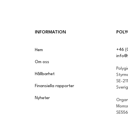
INFORMATION
POLY
+46 (
Hem
info@
Om oss
Polyg
Hållbarhet
Styrm
SE-21
Finansiella rapporter
Sveri
Nyheter
Organ
Momsr
SE55