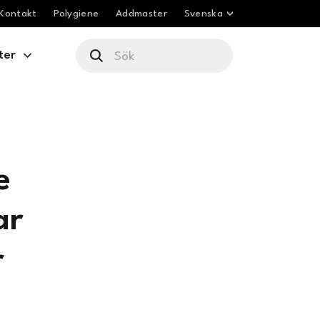
Kontakt
Polygiene
Addmaster
Svenska
ter
e
ar
r