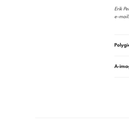
Erik P
e-mail
Polyg
A-ima