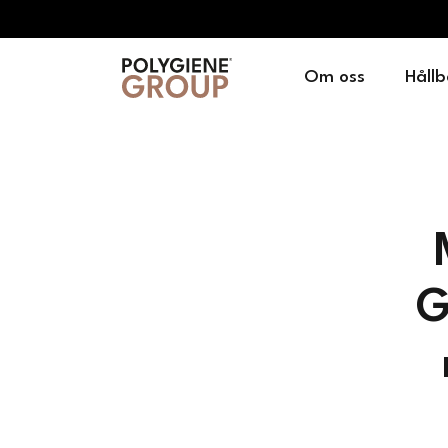
Om oss
Hållb
G