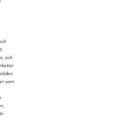
b
och
t
a, och
rbetar
mråden
er
som
h
r,
är