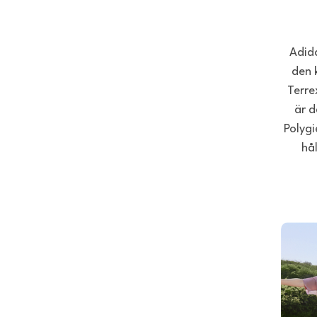
Adida
den 
Terre
är d
Polygi
hå