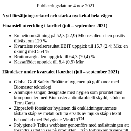
Publiceringsdatum: 4 nov 2021
Nytt försäljningsrekord och starka nyckeltal hela vägen
Finansiell utveckling i korthet (juli – september 2021)
En nettoomsättning på 52,3 (22,9) Mkr resulterar i en positiv
tillväxt om 129 %
Kvartalets rörelseresultat EBIT uppgick till 15,7 (2,4) Mkr, en
ökning med 554 %
Bruttomarginalen uppgick till 64,3 (70,4) %
Kassaflödet uppgick till 8,4 (0,5) Mkr
Händelser under kvartalet i korthet (juli – september 2021)
Global Golf Safety förbättrar hygienen på golfbanor med
Biomaster teknologi
Ammique sängar, designade med hygien som prioritet med
komponenter med Biomaster antimikrobiellt skydd, stöder nu
Terra Carta
Zippsafe® förstärker hygienen då omklädningsrummets
låsbara skåp av metall och trä ersätts av mjuka skåp i textil
TM
behandlad med Polygiene ViralOff
Polygiene® Tellus webbinar genomförs med målsättningen att
förändra sättet vi ser på produkter – från förbrukningsvaror till