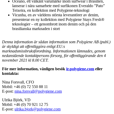
Oceano, ett välkänt varumärke inom surfwear i Brasilien,
lanserar i nära samarbete med surfikonen Everaldo ”Pato”
Teixeira, en kollektion med Polygiene-teknologi
Vicunha, en av världens största leverantörer av denim,
presenterar en ny kollektion med Polygiene Stays Fresh®
teknologier – ett genombrott inom denim och på den
brasilianska marknaden i stort
Denna information är sådan information som Polygiene AB (publ.)
är skyldigt att offentliggöra enligt EU:s
marknadsmissbruksförordning. Informationen lämnades, genom
nedanstående kontaktpersons försorg, för offentliggörande den 4
november 2021 kl 8.00 CET.
För mer information, vänligen besök
ir.polygiene.com
eller
kontakta:
Nina Forsvall, CFO
Mobil: +46 (0) 72 550 88 11
E-post:
nina.forsvall@polygiene.com
Ulrika Björk, VD
Mobil: +46 (0) 70 921 12 75
E-post:
ulrika.bjork@polygiene.com