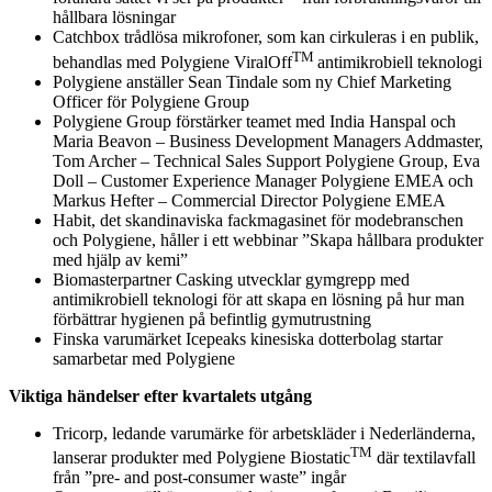
hållbara lösningar
Catchbox trådlösa mikrofoner, som kan cirkuleras i en publik,
TM
behandlas med Polygiene ViralOff
antimikrobiell teknologi
Polygiene anställer Sean Tindale som ny Chief Marketing
Officer för Polygiene Group
Polygiene Group förstärker teamet med India Hanspal och
Maria Beavon – Business Development Managers Addmaster,
Tom Archer – Technical Sales Support Polygiene Group, Eva
Doll – Customer Experience Manager Polygiene EMEA och
Markus Hefter – Commercial Director Polygiene EMEA
Habit, det skandinaviska fackmagasinet för modebranschen
och Polygiene, håller i ett webbinar ”Skapa hållbara produkter
med hjälp av kemi”
Biomasterpartner Casking utvecklar gymgrepp med
antimikrobiell teknologi för att skapa en lösning på hur man
förbättrar hygienen på befintlig gymutrustning
Finska varumärket Icepeaks kinesiska dotterbolag startar
samarbetar med Polygiene
Viktiga händelser efter kvartalets utgång
Tricorp, ledande varumärke för arbetskläder i Nederländerna,
TM
lanserar produkter med Polygiene Biostatic
där textilavfall
från ”pre- and post-consumer waste” ingår