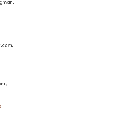
ergman,
k.com,
om,
b