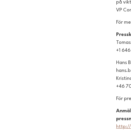
på vik
VP Com
För me
Press
Tomass
+1 646
Hans B
hans.
Kristi
+46 7
För pr
Anmäl
press
http:/