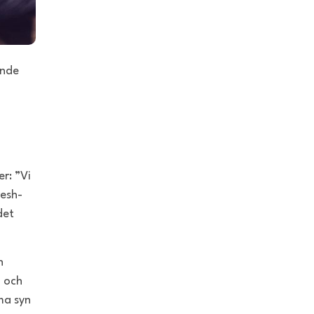
ande
r: ”Vi
resh-
det
n
- och
ma syn