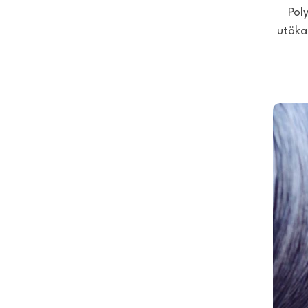
Pol
utöka