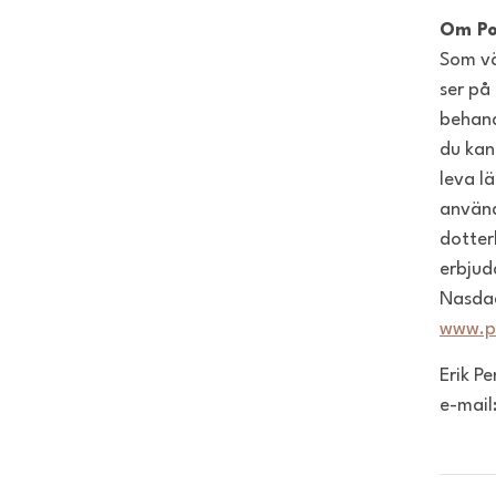
Om Po
Som vä
ser på 
behand
du kan
leva l
använd
dotter
erbjud
Nasdaq
www.p
Erik P
e-mail