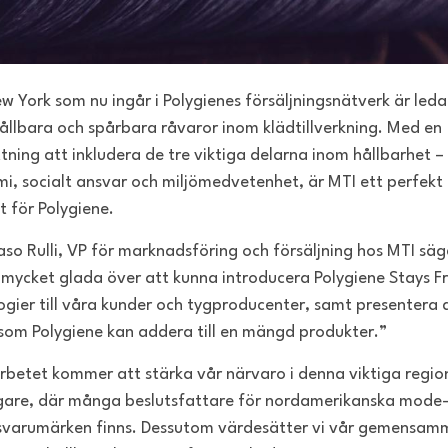
w York som nu ingår i Polygienes försäljningsnätverk är led
ållbara och spårbara råvaror inom klädtillverkning. Med en
tning att inkludera de tre viktiga delarna inom hållbarhet –
i, socialt ansvar och miljömedvetenhet, är MTI ett perfekt
tt för Polygiene.
o Rulli, VP för marknadsföring och försäljning hos MTI säge
a mycket glada över att kunna introducera Polygiene Stays F
ogier till våra kunder och tygproducenter, samt presentera 
som Polygiene kan addera till en mängd produkter.”
betet kommer att stärka vår närvaro i denna viktiga regio
igare, där många beslutsfattare för nordamerikanska mode
ilsvarumärken finns. Dessutom värdesätter vi vår gemensam