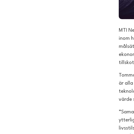
MTI Ne
inom h
målsät
ekonom
tillsko
Tommas
är all
teknol
värde 
”Samar
ytterl
livsst