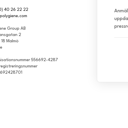
0) 40 26 22 22
Anmäl 
polygiene.com
uppda
pressr
iene Group AB
ansgatan 2
1 18 Malmö
ge
isationsnummer 556692-4287
egistreringsnummer
6692428701