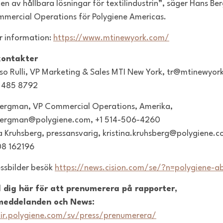
ten av hållbara lösningar för textilindustrin”, säger Hans B
mercial Operations för Polygiene Americas.
r information:
https://www.mtinewyork.com/
kontakter
o Rulli, VP Marketing & Sales MTI New York, tr@mtinewyor
 485 8792
ergman, VP Commercial Operations, Amerika,
bergman@polygiene.com, +1 514-506-4260
na Kruhsberg, pressansvarig, kristina.kruhsberg@polygiene.c
08 162196
essbilder besök
https://news.cision.com/se/?n=polygiene-a
 dig här för att prenumerera på rapporter,
meddelanden och News:
/ir.polygiene.com/sv/press/prenumerera/