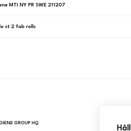
iene MTI NY PR SWE 211207
 st 2 fab rolls
GIENE GROUP HQ
Hål