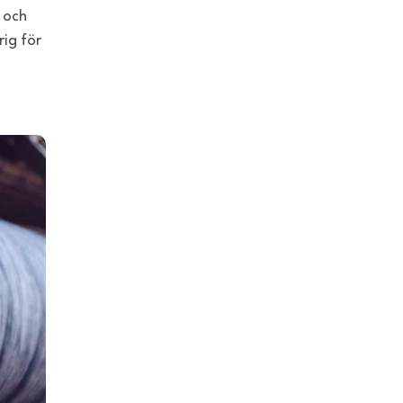
 och
ig för