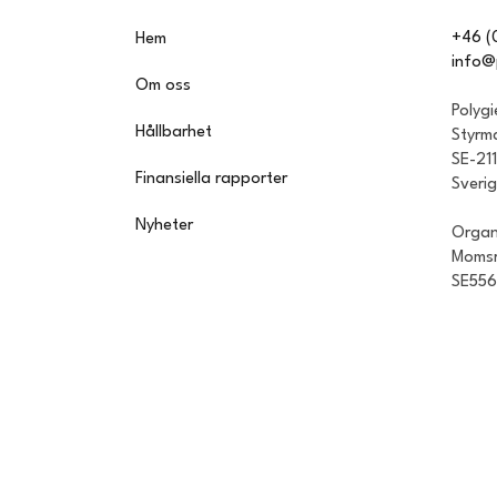
+46 (
Hem
info@
Om oss
Polyg
Hållbarhet
Styrm
SE-21
Finansiella rapporter
Sveri
Nyheter
Organ
Momsr
SE55