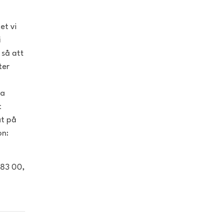
et vi
i
 så att
ter
da
t
at på
on:
 83 00,