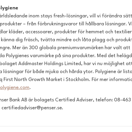
lygiene
rldsledande inom stays fresh-lösningar, vill vi förändra sätt
produkter – från förbrukningsvaror till hållbara lösningar. V
lar kläder, accessoarer, produkter för hemmet och textilier
 känna dig fräsch, tvätta mindre och låta plagg och produk
ängre. Mer än 300 globala premiumvarumärken har valt att
a Polygienes varumärke på sina produkter. Med det heläg
bolaget Addmaster Holdings Limited, har vi nu möjlighet at
a lösningar för både mjuka och hårda ytor. Polygiene är list
 First North Growth Market i Stockholm. För mer informati
olygiene.com
.
enser Bank AB är bolagets Certified Adviser, telefon: 08-463
: certifiedadviser@penser.se.