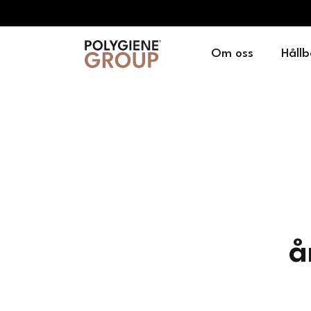
Om oss
Hållb
å