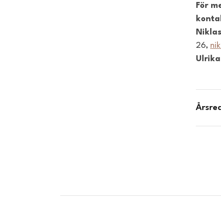
För m
konta
Nikla
26,
ni
Ulrika
Årsre