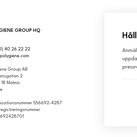
GIENE GROUP HQ
Hål
0) 40 26 22 22
Anmäl 
polygiene.com
uppda
pressr
iene Group AB
ansgatan 2
1 18 Malmö
ge
isationsnummer 556692-4287
egistreringsnummer
6692428701