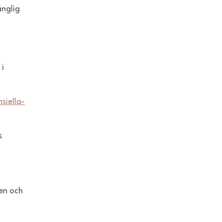
änglig
 i
siella-
s
en och