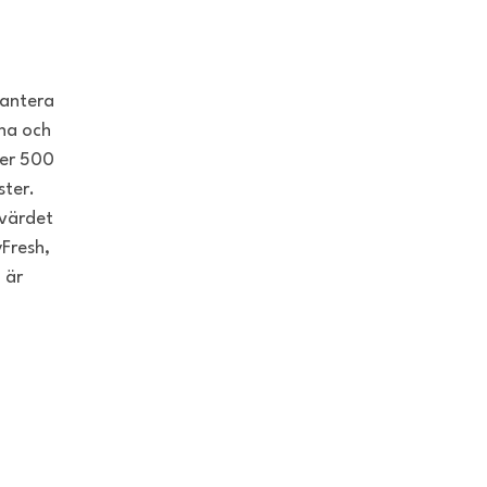
rantera
cha och
ver 500
ter.
 värdet
Fresh,
 är