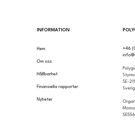
INFORMATION
POLY
+46 (
Hem
info@
Om oss
Polyg
Hållbarhet
Styrm
SE-21
Finansiella rapporter
Sveri
Nyheter
Organ
Momsr
SE55