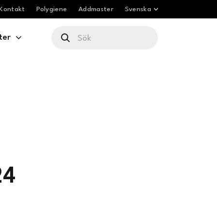
Kontakt
Polygiene
Addmaster
Svenska
ter
24