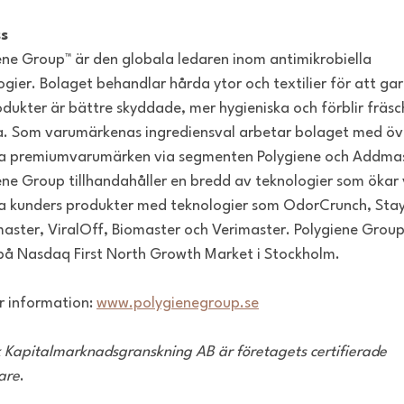
s
ene Group™ är den globala ledaren inom antimikrobiella
ogier. Bolaget behandlar hårda ytor och textilier för att ga
odukter är bättre skyddade, mer hygieniska och förblir fräs
ia. Som varumärkenas ingrediensval arbetar bolaget med ö
a premiumvarumärken via segmenten Polygiene och Addmas
ene Group tillhandahåller en bredd av teknologier som ökar
a kunders produkter med teknologier som OdorCrunch, Stay
aster, ViralOff, Biomaster och Verimaster. Polygiene Group
 på Nasdaq First North Growth Market i Stockholm.
r information:
www.polygienegroup.se
 Kapitalmarknadsgranskning AB är företagets certifierade
are
.