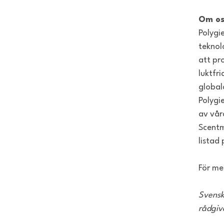
Om os
Polygi
teknol
att pr
luktfr
global
Polygi
av vår
Scentm
listad
För me
Svensk
rådgiv