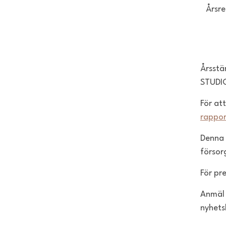
Årsre
Årsstä
STUDIO
För at
rappor
Denna 
försor
För pr
Anmäl 
nyhets