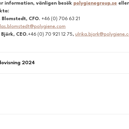
er information, vänligen besök
polygienegroup.se
eller
kta:
s Blomstedt, CFO
. +46 (0) 706 63 21
klas.blomstedt@polygiene.com
 Björk, CEO
.+46 (0) 70 921 12 75,
ulrika.bjork@polygiene.
dovisning 2024