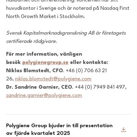
hållbarhet och differentiering. Koncernen har sitt
huvudkontor i Sverige och är noterad på Nasdaq First
North Growth Market i Stockholm.
Svensk Kapitalmarknadsgranskning AB är företagets
certifierade rådgivare
.
För mer information, vänligen
besök
polygienegroup.se
eller kontakta:
Niklas Blomstedt, CFO
. +46 (0) 706 63 21
26,
niklas.blomstedt@polygiene.com
Dr. Sandrine Garnier, CEO
. +44 (0) 7949 841 497,
sandrine.garnier@polygiene.com
Polygiene Group bjuder in till presentation
av fjärde kvartalet 2025