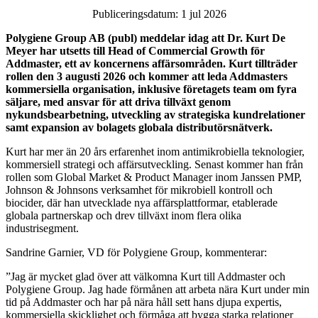
Publiceringsdatum: 1 jul 2026
Polygiene Group AB (publ) meddelar idag att Dr. Kurt De
Meyer har utsetts till Head of Commercial Growth för
Addmaster, ett av koncernens affärsområden. Kurt tillträder
rollen den 3 augusti 2026 och kommer att leda Addmasters
kommersiella organisation, inklusive företagets team om fyra
säljare, med ansvar för att driva tillväxt genom
nykundsbearbetning, utveckling av strategiska kundrelationer
samt expansion av bolagets globala distributörsnätverk.
Kurt har mer än 20 års erfarenhet inom antimikrobiella teknologier,
kommersiell strategi och affärsutveckling. Senast kommer han från
rollen som Global Market & Product Manager inom Janssen PMP,
Johnson & Johnsons verksamhet för mikrobiell kontroll och
biocider, där han utvecklade nya affärsplattformar, etablerade
globala partnerskap och drev tillväxt inom flera olika
industrisegment.
Sandrine Garnier, VD för Polygiene Group, kommenterar:
”Jag är mycket glad över att välkomna Kurt till Addmaster och
Polygiene Group. Jag hade förmånen att arbeta nära Kurt under min
tid på Addmaster och har på nära håll sett hans djupa expertis,
kommersiella skicklighet och förmåga att bygga starka relationer