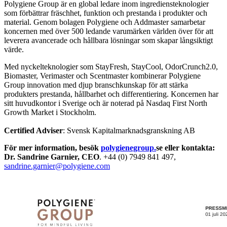
Polygiene Group är en global ledare inom ingrediensteknologier
som förbättrar fräschhet, funktion och prestanda i produkter och
material. Genom bolagen Polygiene och Addmaster samarbetar
koncernen med över 500 ledande varumärken världen över för att
leverera avancerade och hållbara lösningar som skapar långsiktigt
värde.
Med nyckelteknologier som StayFresh, StayCool, OdorCrunch2.0,
Biomaster, Verimaster och Scentmaster kombinerar Polygiene
Group innovation med djup branschkunskap för att stärka
produkters prestanda, hållbarhet och differentiering. Koncernen har
sitt huvudkontor i Sverige och är noterad på Nasdaq First North
Growth Market i Stockholm.
Certified Adviser
: Svensk Kapitalmarknadsgranskning AB
För mer information, besök
polygienegroup.
se eller kontakta:
Dr. Sandrine Garnier, CEO
. +44 (0) 7949 841 497,
sandrine.garnier@polygiene.com