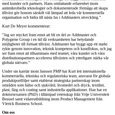
med kunder och partners. Hans omfattande erfarenhet inom
antimikrobiella teknologier och dokumenterade förmåga att skapa
tillväxt gör honom särskilt väl lämpad att leda vår kommersiella
organisation och bidra till nästa fas i Addmasters utveckling.”
Kurt De Meyer kommenterar:
”Jag ser mycket fram emot att bli en del av Addmaster och
Polygiene Group i en tid då verksamheten har betydande
möjligheter till fortsatt tillväxt. Addmaster har byggt upp ett starkt
rykte genom innovation, teknisk kompetens och kundfokus, och jag
ser fram emot att tillsammans med teamet, våra kunder och våra
distributionspartners accelerera tillväxten och ytterligare stärka vår
globala närvaro.”
Under sin karriär inom Janssen PMP har Kurt lett internationella
kommersiella, tekniska och regulatoriska team, ansvarat för globala
produktportföljer samt etablerat strategiska partnerskap inom
områden som hälso och sjukvård, livsmedel och dryck, textilier,
plast, färg och coating samt industriella applikationer. Han har en
doktorsexamen (PhD) i tillämpad vetenskap från Vrije Universiteit
Brussel samt vidareutbildning inom Product Management från
Vlerick Business School.
Om oss