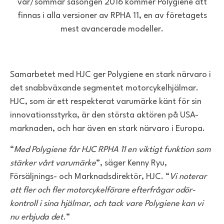
vår/sommar säsongen 2016 kommer Polygiene att
finnas i alla versioner av RPHA 11, en av företagets
mest avancerade modeller.
Samarbetet med HJC ger Polygiene en stark närvaro i
det snabbväxande segmentet motorcykelhjälmar.
HJC, som är ett respekterat varumärke känt för sin
innovationsstyrka, är den största aktören på USA-
marknaden, och har även en stark närvaro i Europa.
“
Med Polygiene får HJC RPHA 11 en viktigt funktion som
stärker vårt varumärke
”, säger Kenny Ryu,
Försäljnings- och Marknadsdirektör, HJC. “
Vi noterar
att fler och fler motorcykelförare efterfrågar odör-
kontroll i sina hjälmar, och tack vare Polygiene kan vi
nu erbjuda det.
”