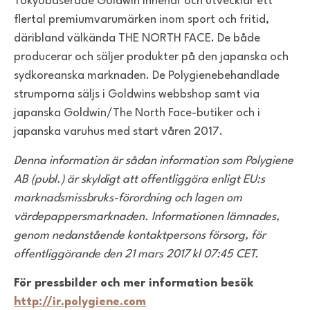
Tokyobaserade Goldwin innehar och utvecklar ett
flertal premiumvarumärken inom sport och fritid,
däribland välkända THE NORTH FACE. De både
producerar och säljer produkter på den japanska och
sydkoreanska marknaden. De Polygienebehandlade
strumporna säljs i Goldwins webbshop samt via
japanska Goldwin/The North Face-butiker och i
japanska varuhus med start våren 2017.
Denna information är sådan information som Polygiene
AB (publ.) är skyldigt att offentliggöra enligt EU:s
marknadsmissbruks-förordning och lagen om
värdepappers­marknaden. Informationen lämnades,
genom nedanstående kontaktpersons försorg, för
offentliggörande den 21 mars 2017 kl 07:45 CET.
För pressbilder och mer information besök
http://ir.polygiene.com