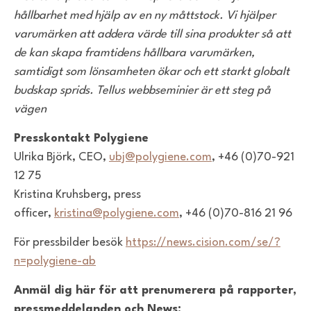
hållbarhet med hjälp av en ny måttstock. Vi hjälper
varumärken att addera värde till sina produkter så att
de kan skapa framtidens hållbara varumärken,
samtidigt som lönsamheten ökar och ett starkt globalt
budskap sprids. Tellus webbseminier är ett steg på
vägen
Presskontakt Polygiene
Ulrika Björk, CEO,
ubj@polygiene.com
,
+46 (0)70-921
12 75
Kristina Kruhsberg, press
officer,
kristina@polygiene.com
, +46 (0)70-816 21 96
För pressbilder besök
https://news.cision.com/se/?
n=polygiene-ab
Anmäl dig här för att prenumerera på rapporter,
pressmeddelanden och News: