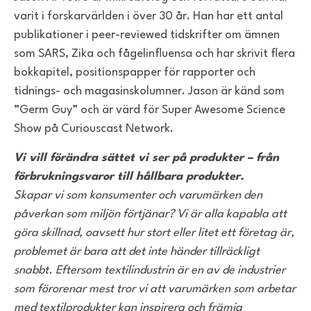
varit i forskarvärlden i över 30 år. Han har ett antal
publikationer i peer-reviewed tidskrifter om ämnen
som SARS, Zika och fågelinfluensa och har skrivit flera
bokkapitel, positionspapper för rapporter och
tidnings- och magasinskolumner. Jason är känd som
”Germ Guy” och är värd för Super Awesome Science
Show på Curiouscast Network.
Vi vill förändra sättet vi ser på produkter – från
förbrukningsvaror till hållbara produkter.
Skapar vi som konsumenter och varumärken den
påverkan som miljön förtjänar? Vi är alla kapabla att
göra skillnad, oavsett hur stort eller litet ett företag är,
problemet är bara att det inte händer tillräckligt
snabbt. Eftersom textilindustrin är en av de industrier
som förorenar mest tror vi att varumärken som arbetar
med textilprodukter kan inspirera och främja