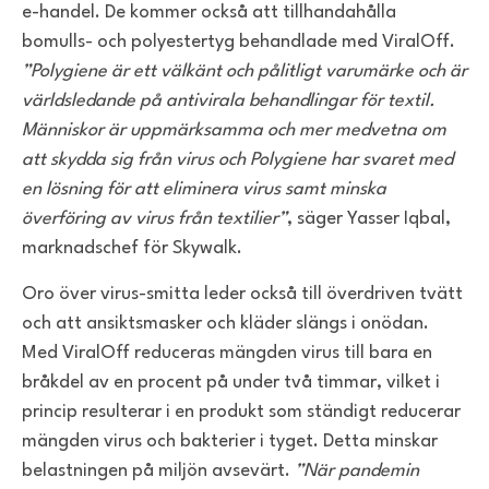
e-handel. De kommer också att tillhandahålla
bomulls- och polyestertyg behandlade med ViralOff.
”Polygiene är ett välkänt och pålitligt varumärke och är
världsledande på antivirala behandlingar för textil.
Människor är uppmärksamma och mer medvetna om
att skydda sig från virus och Polygiene har svaret med
en lösning för att eliminera virus samt minska
överföring av virus från textilier”
, säger Yasser Iqbal,
marknadschef för Skywalk.
Oro över virus-smitta leder också till överdriven tvätt
och att ansiktsmasker och kläder slängs i onödan.
Med ViralOff reduceras mängden virus till bara en
bråkdel av en procent på under två timmar, vilket i
princip resulterar i en produkt som ständigt reducerar
mängden virus och bakterier i tyget. Detta minskar
belastningen på miljön avsevärt.
”När pandemin