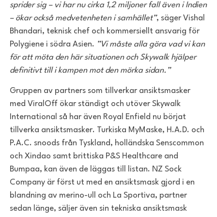
sprider sig – vi har nu cirka 1,2 miljoner fall även i Indien
– ökar också medvetenheten i samhället”
, säger Vishal
Bhandari, teknisk chef och kommersiellt ansvarig för
Polygiene i södra Asien.
”Vi måste alla göra vad vi kan
för att möta den här situationen och Skywalk hjälper
definitivt till i kampen mot den mörka sidan.”
Gruppen av partners som tillverkar ansiktsmasker
med ViralOff ökar ständigt och utöver Skywalk
International så har även Royal Enfield nu börjat
tillverka ansiktsmasker. Turkiska MyMaske, H.A.D. och
P.A.C. snoods från Tyskland, holländska Senscommon
och Xindao samt brittiska P&S Healthcare and
Bumpaa, kan även de läggas till listan. NZ Sock
Company är först ut med en ansiktsmask gjord i en
blandning av merino-ull och La Sportiva, partner
sedan länge, säljer även sin tekniska ansiktsmask