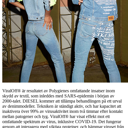
ViralOff® är resultatet av Polygienes omfattande insatser inom
skydd av textil, som inleddes med SARS-epidemin i början av
2000-talet. DIESEL kommer att tillämpa behandlingen på ett urval
av denimmodeller. Tekniken är ständigt aktiv, och har kapacitet att
inaktivera över 99% av virusaktivitet inom två timmar efter kontakt
mellan patogener och tyg. ViralOff® har visat effekt mot ett
omfattande spektrum av virus, inklusive COVID-19. Det fungerar
genom att interagera med viktiga proteiner, och hämmar viruset från