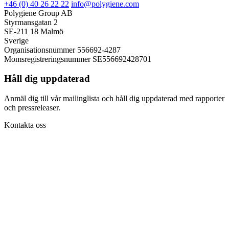
+46 (0) 40 26 22 22
info@polygiene.com
Polygiene Group AB
Styrmansgatan 2
SE-211 18 Malmö
Sverige
Organisationsnummer 556692-4287
Momsregistreringsnummer SE556692428701
Håll dig uppdaterad
Anmäl dig till vår mailinglista och håll dig uppdaterad med rapporter
och pressreleaser.
Kontakta oss