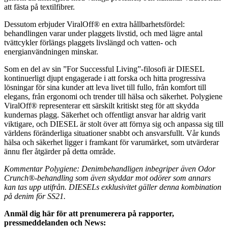
att fästa på textilfibrer.
Dessutom erbjuder ViralOff® en extra hållbarhetsfördel:
behandlingen varar under plaggets livstid, och med lägre antal
tvättcykler förlängs plaggets livslängd och vatten- och
energianvändningen minskar.
Som en del av sin ”For Successful Living”-filosofi är DIESEL
kontinuerligt djupt engagerade i att forska och hitta progressiva
lösningar för sina kunder att leva livet till fullo, från komfort till
elegans, från ergonomi och trender till hälsa och säkerhet. Polygiene
ViralOff® representerar ett särskilt kritiskt steg för att skydda
kundernas plagg. Säkerhet och offentligt ansvar har aldrig varit
viktigare, och DIESEL är stolt över att förnya sig och anpassa sig till
världens föränderliga situationer snabbt och ansvarsfullt. Vår kunds
hälsa och säkerhet ligger i framkant för varumärket, som utvärderar
ännu fler åtgärder på detta område.
Kommentar Polygiene: Denimbehandligen inbegriper även Odor
Crunch®-behandling som även skyddar mot odörer som annars
kan tas upp utifrån. DIESELs exklusivitet gäller denna kombination
på denim för SS21.
Anmäl dig här för att prenumerera på rapporter,
pressmeddelanden och News: