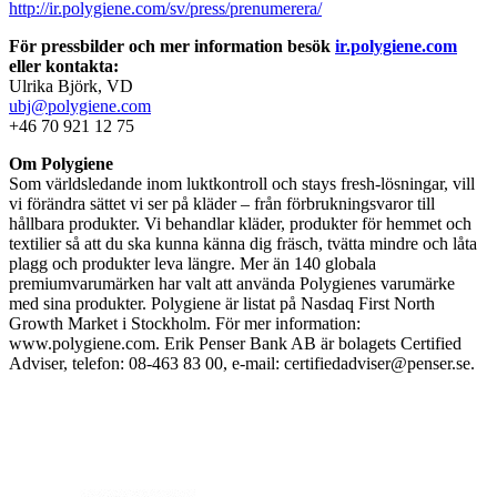
http://ir.polygiene.com/sv/press/prenumerera/
För pressbilder och mer information besök
ir.polygiene.com
eller kontakta:
Ulrika Björk, VD
ubj@polygiene.com
+46 70 921 12 75
Om Polygiene
Som världsledande inom luktkontroll och stays fresh-lösningar, vill
vi förändra sättet vi ser på kläder – från förbrukningsvaror till
hållbara produkter. Vi behandlar kläder, produkter för hemmet och
textilier så att du ska kunna känna dig fräsch, tvätta mindre och låta
plagg och produkter leva längre. Mer än 140 globala
premiumvarumärken har valt att använda Polygienes varumärke
med sina produkter. Polygiene är listat på Nasdaq First North
Growth Market i Stockholm. För mer information:
www.polygiene.com. Erik Penser Bank AB är bolagets Certified
Adviser, telefon: 08-463 83 00, e-mail: certifiedadviser@penser.se.