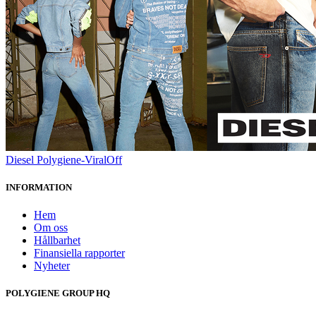
Diesel Polygiene-ViralOff
INFORMATION
Hem
Om oss
Hållbarhet
Finansiella rapporter
Nyheter
POLYGIENE GROUP HQ